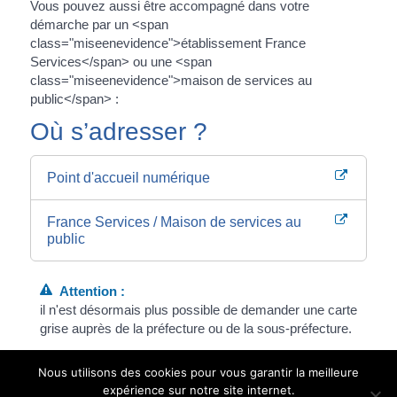
Vous pouvez aussi être accompagné dans votre
démarche par un <span
class="miseenevidence">établissement France
Services</span> ou une <span
class="miseenevidence">maison de services au
public</span> :
Où s’adresser ?
Point d'accueil numérique
France Services / Maison de services au
public
Attention :
il n'est désormais plus possible de demander une carte
grise auprès de la préfecture ou de la sous-préfecture.
Vous devez vous munir d'une copie numérique (photo ou
Nous utilisons des cookies pour vous garantir la meilleure
scan) des documents suivants :
expérience sur notre site internet.