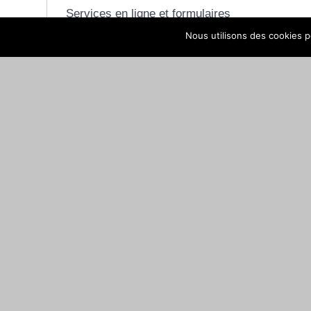
Services en ligne et formulaires
Nous utilisons des cookies po
Questions ? Réponses !
RSA et prime d'activité : que veut dire la résidence
©
Direction de l'information légale et administrative
comarquage developpé par
baseo.io
MAIRIE DE NAY
Place de la République · 64800 NAY · CS 70034
Tél. +33 (0)5 59 61 90 30
Contacter la mairie de Nay