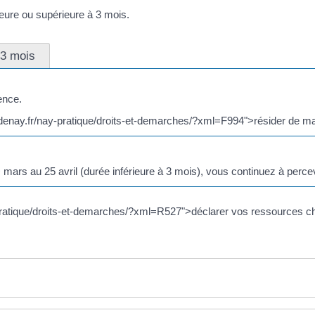
ieure ou supérieure à 3 mois.
 3 mois
ence.
ledenay.fr/nay-pratique/droits-et-demarches/?xml=F994">résider de ma
ars au 25 avril (durée inférieure à 3 mois), vous continuez à percev
y-pratique/droits-et-demarches/?xml=R527">déclarer vos ressources c