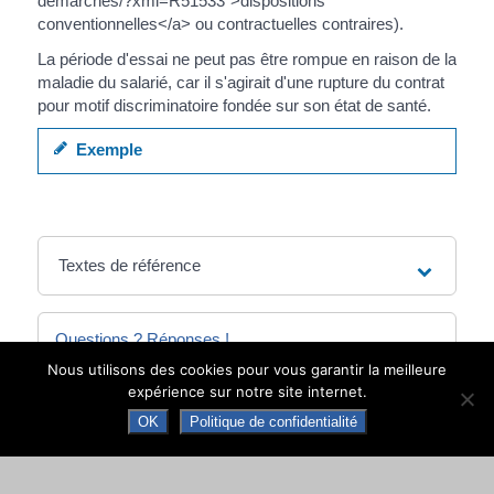
demarches/?xml=R51533">dispositions
conventionnelles</a> ou contractuelles contraires).
La période d'essai ne peut pas être rompue en raison de la
maladie du salarié, car il s'agirait d'une rupture du contrat
pour motif discriminatoire fondée sur son état de santé.
Exemple
Textes de référence
Questions ? Réponses !
Nous utilisons des cookies pour vous garantir la meilleure
Un ressortissant européen salarié en France
expérience sur notre site internet.
a-t-il les mêmes droits qu'un salarié
OK
Politique de confidentialité
français ?