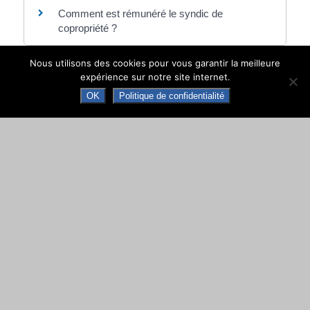
Comment est rémunéré le syndic de
copropriété ?
Nous utilisons des cookies pour vous garantir la meilleure
Et aussi
expérience sur notre site internet.
OK
Politique de confidentialité
Syndicat de copropriétaires
Logement
Syndic de copropriété
Logement
Conseil syndical de copropriété
Logement
©
Direction de l'information légale et administrative
comarquage developpé par
baseo.io