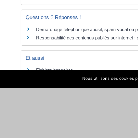
Questions ? Réponses !
Démarchage téléphonique abusif, spam vocal ou pa
Responsabilité des contenus publiés sur internet : 
Et aussi
Fichiers bancaires
Argent - Impôts - Consommation
Nous utilisons des cookies po
Fichiers judiciaires et de police judiciaire
Papiers - Citoyenneté - Élections
Protection de l'image
Papiers - Citoyenneté - Élections
Arnaque sur internet (THESEE, Pharos, ...)
Justice
Communications électroniques (téléphone, internet,
Argent - Impôts - Consommation
Obligations en matière de protection des données 