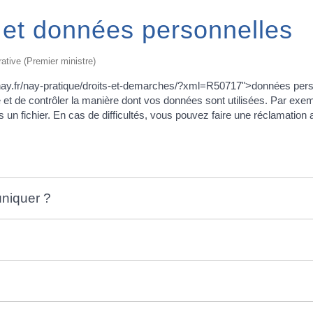
s et données personnelles
rative (Premier ministre)
denay.fr/nay-pratique/droits-et-demarches/?xml=R50717">données perso
rmé et de contrôler la manière dont vos données sont utilisées. Par exem
un fichier. En cas de difficultés, vous pouvez faire une réclamation au
uniquer ?