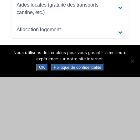
Aides locales (gratuité des transports,
cantine, etc.)
Allocation logement
Nous utilisons des cookies pour vous garantir la meilleure
expérience sur notre site internet.
OK
Politique de confidentialité
©
Direction de l'information légale et administrative
comarquage developpé par
baseo.io
MAIRIE DE NAY
Place de la République · 64800 NAY · CS 70034
Tél. +33 (0)5 59 61 90 30